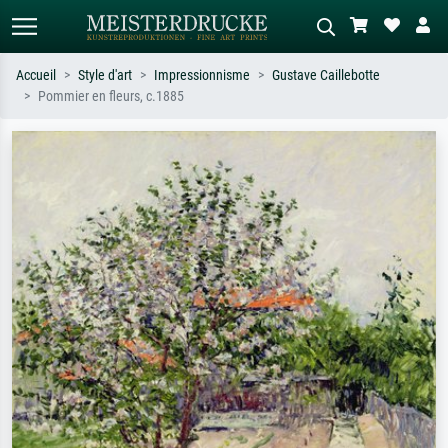
Accueil
Style d'art
Impressionnisme
Gustave Caillebotte
Pommier en fleurs, c.1885
Recherche standard
Recherche d'images IA
Recherchez par artiste, titre ou style –
Décrivez la scène – ex. prairie verte,
ex. Monet, Nuit étoilée,
abstrait avec beaucoup de rouge,
impressionnisme, vague de Hokusai,
tableau sombre, nu debout près d'un
nu.
arbre.