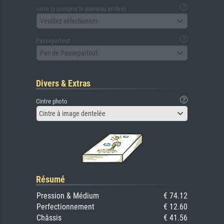
verre (y compris le panneau arrière)
Veuillez sélectionner
Passepartout
Pas de Passepartout
Divers & Extras
Cintre photo
Cintre à image dentelée
Résumé
Pression & Médium
€ 74.12
Perfectionnement
€ 12.60
Châssis
€ 41.56