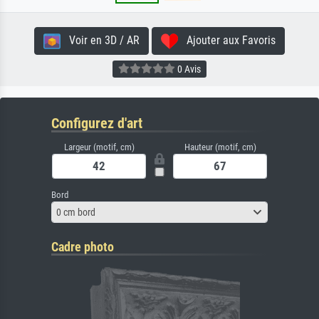
Voir en 3D / AR
Ajouter aux Favoris
0 Avis
Configurez d'art
Largeur (motif, cm)
Hauteur (motif, cm)
Bord
0 cm bord
Cadre photo