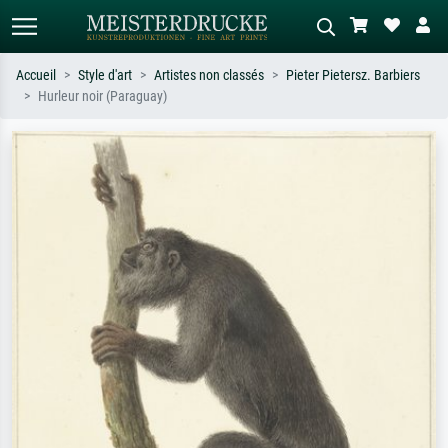
Accueil
Style d'art
Artistes non classés
Pieter Pietersz. Barbiers
Hurleur noir (Paraguay)
Recherche standard
Recherche d'images IA
Recherchez par artiste, titre ou style –
Décrivez la scène – ex. prairie verte,
ex. Monet, Nuit étoilée,
abstrait avec beaucoup de rouge,
impressionnisme, vague de Hokusai,
tableau sombre, nu debout près d'un
nu.
arbre.