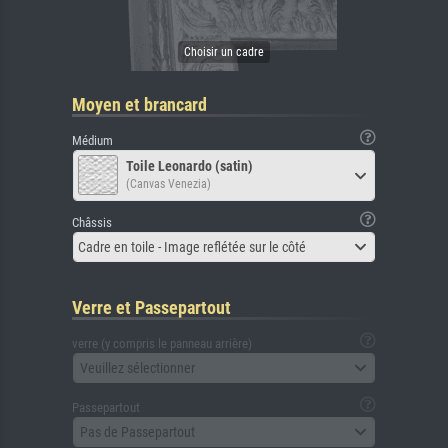
Moyen et brancard
Médium
Toile Leonardo (satin)
(Canvas Venezia)
Châssis
Cadre en toile - Image reflétée sur le côté
Verre et Passepartout
verre (y compris le panneau arrière)
Veuillez sélectionner
Passepartout
Pas de Passepartout