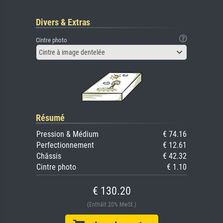
Divers & Extras
Cintre photo
Cintre à image dentelée
Résumé
Pression & Médium
€ 74.16
Perfectionnement
€ 12.61
Châssis
€ 42.32
Cintre photo
€ 1.10
€ 130.20
(Enthält 20% MwSt.)