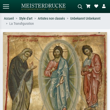
Accueil
Style d'art
Artistes non classés
Unbekannt Unbekannt
La Transfiguration
Recherche standard
Recherche d'images IA
Recherchez par artiste, titre ou style –
Décrivez la scène – ex. prairie verte,
ex. Monet, Nuit étoilée,
abstrait avec beaucoup de rouge,
impressionnisme, vague de Hokusai,
tableau sombre, nu debout près d'un
nu.
arbre.