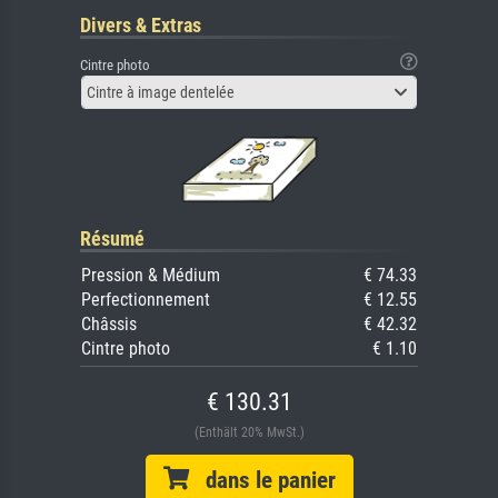
Divers & Extras
Cintre photo
Cintre à image dentelée
Résumé
Pression & Médium
€ 74.33
Perfectionnement
€ 12.55
Châssis
€ 42.32
Cintre photo
€ 1.10
€ 130.31
(Enthält 20% MwSt.)
dans le panier