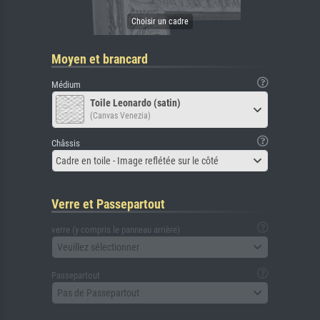
Moyen et brancard
Médium
Toile Leonardo (satin)
(Canvas Venezia)
Châssis
Cadre en toile - Image reflétée sur le côté
Verre et Passepartout
verre (y compris le panneau arrière)
Veuillez sélectionner
Passepartout
Pas de Passepartout