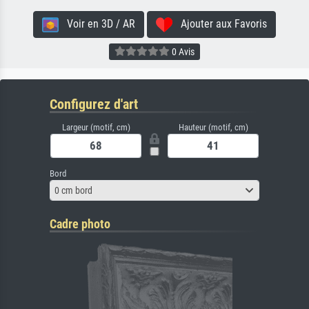
Voir en 3D / AR
Ajouter aux Favoris
0 Avis
Configurez d'art
Largeur (motif, cm)
Hauteur (motif, cm)
Bord
0 cm bord
Cadre photo