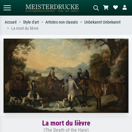
Accueil
Style d'art
Artistes non classés
Unbekannt Unbekannt
La mort du lièvre
Recherche standard
Recherche d'images IA
Recherchez par artiste, titre ou style –
Décrivez la scène – ex. prairie verte,
ex. Monet, Nuit étoilée,
abstrait avec beaucoup de rouge,
impressionnisme, vague de Hokusai,
tableau sombre, nu debout près d'un
nu.
arbre.
La mort du lièvre
(The Death of the Hare)