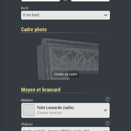
Bord
0 cm bord
Cadre photo
Moyen et brancard
Médium
Toile Leonardo (satin)
(Canvas Venezia)
Châssis