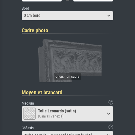
Bord
0 cm bord
Cadre photo
Moyen et brancard
Médium
Toile Leonardo (satin)
(Canvas Venezia)
Châssis