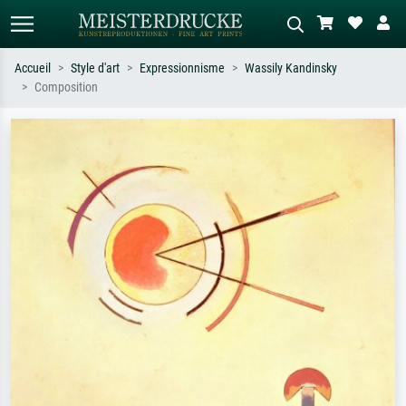
Accueil
Style d'art
Expressionnisme
Wassily Kandinsky
Composition
Recherche standard
Recherche d'images IA
Recherchez par artiste, titre ou style –
Décrivez la scène – ex. prairie verte,
ex. Monet, Nuit étoilée,
abstrait avec beaucoup de rouge,
impressionnisme, vague de Hokusai,
tableau sombre, nu debout près d'un
nu.
arbre.