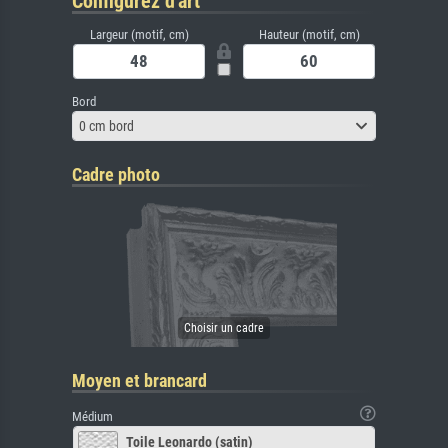
Configurez d'art
Largeur (motif, cm)
Hauteur (motif, cm)
Bord
0 cm bord
Cadre photo
Moyen et brancard
Médium
Toile Leonardo (satin)