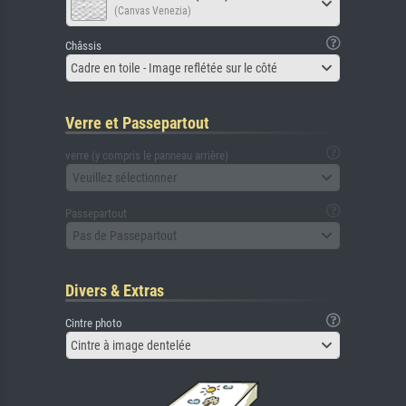
(Canvas Venezia)
Châssis
Cadre en toile - Image reflétée sur le côté
Verre et Passepartout
verre (y compris le panneau arrière)
Veuillez sélectionner
Passepartout
Pas de Passepartout
Divers & Extras
Cintre photo
Cintre à image dentelée