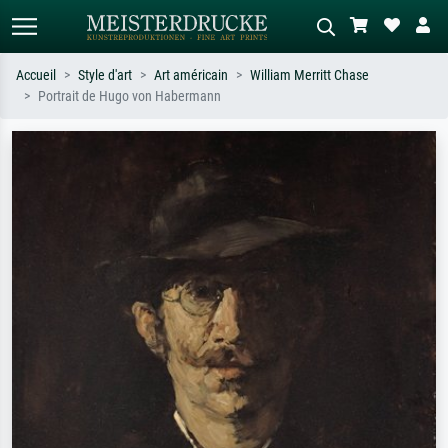
Accueil
Style d'art
Art américain
William Merritt Chase
Portrait de Hugo von Habermann
Recherche standard
Recherche d'images IA
Recherchez par artiste, titre ou style –
Décrivez la scène – ex. prairie verte,
ex. Monet, Nuit étoilée,
abstrait avec beaucoup de rouge,
impressionnisme, vague de Hokusai,
tableau sombre, nu debout près d'un
nu.
arbre.