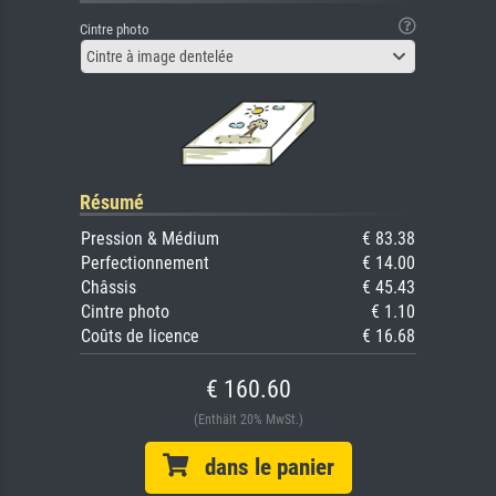
Cintre photo
Cintre à image dentelée
Résumé
Pression & Médium
€ 83.38
Perfectionnement
€ 14.00
Châssis
€ 45.43
Cintre photo
€ 1.10
Coûts de licence
€ 16.68
€ 160.60
(Enthält 20% MwSt.)
dans le panier