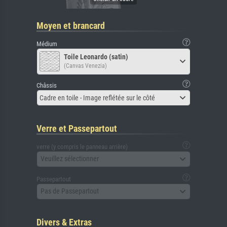
Moyen et brancard
Médium
Toile Leonardo (satin)
(Canvas Venezia)
Châssis
Cadre en toile - Image reflétée sur le côté
Verre et Passepartout
verre (y compris le panneau arrière)
Veuillez sélectionner
Passepartout
Pas de Passepartout
Divers & Extras